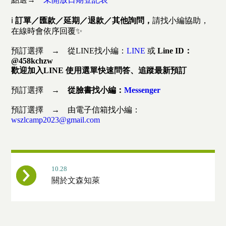
ℹ️
訂單／匯款／延期／退款／其他詢問，
請找小編協助，
在線時會依序回覆✨
預訂選擇 → 從LINE找小編：
LINE
或
Line ID：
@458kchzw
歡迎加入LINE 使用選單快速問答、追蹤最新預訂
預訂選擇 →
從臉書找小編：
Messenger
預訂選擇 → 由電子信箱找小編：
wszlcamp2023@gmail.com
10.28
關於文森知萊